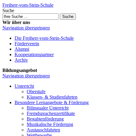
Freiherr-vom-Stein-Schule
Suche
Suche
Wir über uns
Navigation überspringen
Die Freiherr-vom-Stein-Schule
Förderverein
Alumni
Kooperations­partner
Archiv
Bildungsangebot
Navigation überspringen
Unterricht
Oberstufe
Klassen- & Studien­fahrten
Besondere Lernangebote & Förderung
Bilingualer Unterricht
Fremdsprachen­zertifikate
Begabten­förderung
Musikalische Förderung
Austausch­fahrten
Wettbewerbe