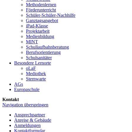
Methoden­lernen
Förder­unterricht
Schüler-Schüler-Nachhilfe
Ganztags­angebot
iPad-Klasse
Projekt­arbeit
Medien­bildung
MINT
Schullaufbahnberatung
Berufs­orientierung
Schul­sanitäter
Besondere Lernorte
oLaF
Mediothek
Sternwarte
AGs
Europaschule
Kontakt
Navigation überspringen
Ansprechpartner
Anreise & Gebäude
Anmeldungen
Kontaktformular